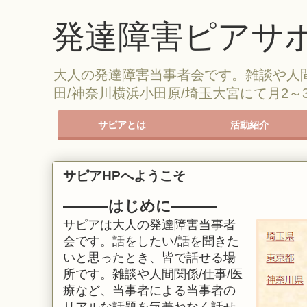
発達障害ピアサポ
大人の発達障害当事者会です。雑談や人
田/神奈川横浜小田原/埼玉大宮にて月2
サピアとは
活動紹介
サピアの紹介
サピアに参加する
参加時のルール
茶話会
勉強会
オンライン会
レクリエーション
サピアライン
サピアHPへようこそ
―
―
―はじめに
―
―
―
サピアは大人の発達障害当事者
会です。話をしたい/話を聞きた
いと思ったとき、皆で話せる場
所です。
雑談や人間関係/仕事/医
療など、当事者による当事者の