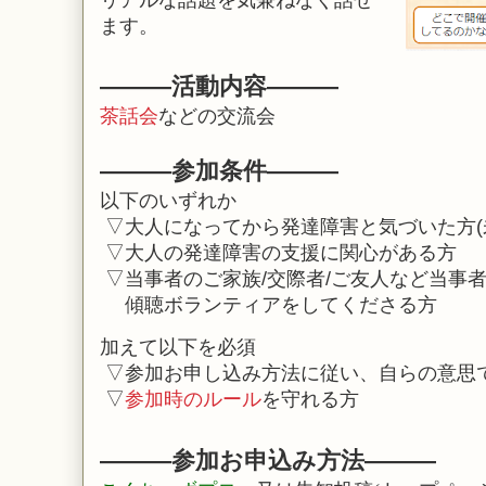
リアルな話題を
気兼ねなく話せ
ます。
―
―
―活動内容
―
―
―
茶話会
などの交流会
―
―
―参加条件
―
―
―
以下のいずれか
▽大人になってから発達障害と気づいた方(
▽
大人の発達障害の支援に関心がある方
▽当事者の
ご家族/交際者/ご友人など当事
傾聴ボランティアをしてくださる方
加えて以下を必須
▽参加お申し込み方法に従い、自らの意思
▽
参加時のルール
を守れる方
―
―
―
参加お申込み方法
―
―
―