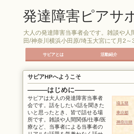
発達障害ピアサポ
大人の発達障害当事者会です。雑談や人
田/神奈川横浜小田原/埼玉大宮にて月2
サピアとは
活動紹介
サピアの紹介
サピアに参加する
参加時のルール
茶話会
勉強会
オンライン会
レクリエーション
サピアライン
サピアHPへようこそ
―
―
―はじめに
―
―
―
サピアは大人の発達障害当事者
会です。話をしたい/話を聞きた
いと思ったとき、皆で話せる場
所です。
雑談や人間関係/仕事/医
療など、当事者による当事者の