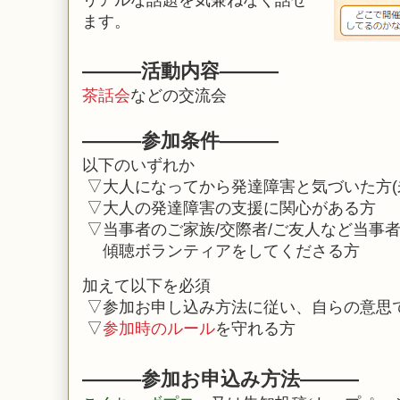
リアルな話題を
気兼ねなく話せ
ます。
―
―
―活動内容
―
―
―
茶話会
などの交流会
―
―
―参加条件
―
―
―
以下のいずれか
▽大人になってから発達障害と気づいた方(
▽
大人の発達障害の支援に関心がある方
▽当事者の
ご家族/交際者/ご友人など当事
傾聴ボランティアをしてくださる方
加えて以下を必須
▽参加お申し込み方法に従い、自らの意思
▽
参加時のルール
を守れる方
―
―
―
参加お申込み方法
―
―
―