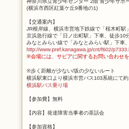
神奈川県立青少年センター 2階 青少年サポ
(横浜市西区紅葉ケ丘9番地の1)
【交通案内】
JR根岸線、横浜市営地下鉄線で「桜木町駅
京浜急行線で「日ノ出町駅」下車、徒歩10
みなとみらい線で「みなとみらい駅」下車、
http://www.pref.kanagawa.jp/cnt/f602/p7333.
※会場には、サピアに関するお問い合わせ
※歩く距離が少ない/坂の少ない
ルート
横浜駅東口より横浜市営バス103系統にて約1
横浜駅バス乗り場
【参加費】無料
【内容】発達障害当事者の茶話会
【参加資格】