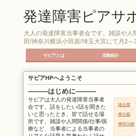
発達障害ピアサポ
大人の発達障害当事者会です。雑談や人
田/神奈川横浜小田原/埼玉大宮にて月2
サピアとは
活動紹介
サピアの紹介
サピアに参加する
参加時のルール
茶話会
勉強会
オンライン会
レクリエーション
サピアライン
サピアHPへようこそ
―
―
―はじめに
―
―
―
サピアは大人の発達障害当事者
会です。話をしたい/話を聞きた
いと思ったとき、皆で話せる場
所です。
雑談や人間関係/仕事/医
療など、当事者による当事者の